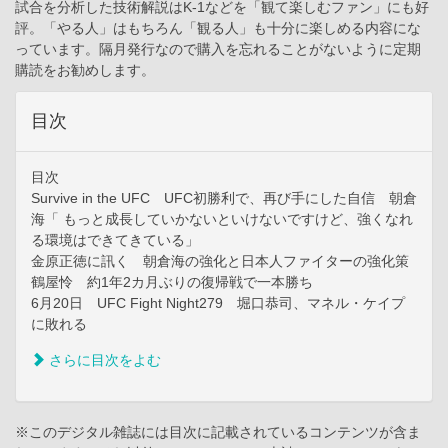
試合を分析した技術解説はK-1などを「観て楽しむファン」にも好
評。「やる人」はもちろん「観る人」も十分に楽しめる内容にな
っています。隔月発行なので購入を忘れることがないように定期
購読をお勧めします。
目次
目次
Survive in the UFC UFC初勝利で、再び手にした自信 朝倉
海「 もっと成長していかないといけないですけど、強くなれ
る環境はできてきている」
金原正徳に訊く 朝倉海の強化と日本人ファイターの強化策
鶴屋怜 約1年2カ月ぶりの復帰戦で一本勝ち
6月20日 UFC Fight Night279 堀口恭司、マネル・ケイプ
に敗れる
さらに目次をよむ
※このデジタル雑誌には目次に記載されているコンテンツが含ま