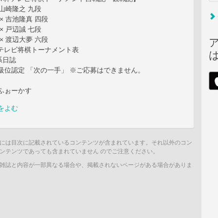
 山崎隆之 九段
× 吉池隆真 四段
× 戸辺誠 七段
× 渡辺大夢 六段
杯テレビ将棋トーナメント表
系日誌
級位認定 「次の一手」 ※ご応募はできません。
ふぉーかす
をよむ
には目次に記載されているコンテンツが含まれています。それ以外のコン
ンテンツであっても含まれていません のでご注意ください。
雑誌と内容が一部異なる場合や、掲載されないページがある場合がありま