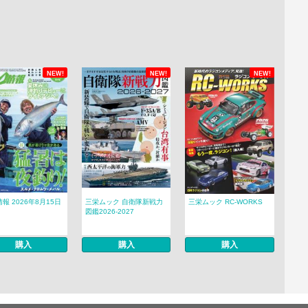
NEW!
NEW!
NEW!
報 2026年8月15日
三栄ムック 自衛隊新戦力
三栄ムック RC-WORKS
図鑑2026-2027
購入
購入
購入