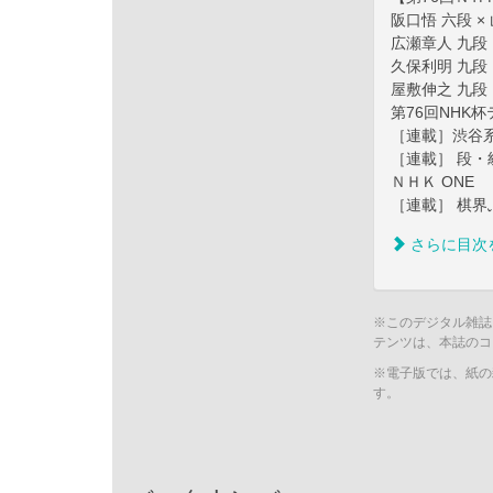
阪口悟 六段 ×
広瀬章人 九段 
久保利明 九段 
屋敷伸之 九段 
第76回NHK
［連載］渋谷
［連載］ 段・
ＮＨＫ ONE
［連載］ 棋界
さらに目次
※このデジタル雑誌
テンツは、本誌のコ
※電子版では、紙の
す。