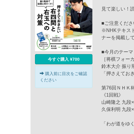
見て楽しい！
■ご注意くださ
※NHKテキ
ナーを掲載し
■今月のテーマ
［将棋フォー
今すぐ購入 ¥700
鈴木大介 振り
「押さえてお
購入前に目次をご確認
ください
第76回ＮＨＫ
《1回戦》
山崎隆之 九段
久保利明 九段×
「わが道をゆく