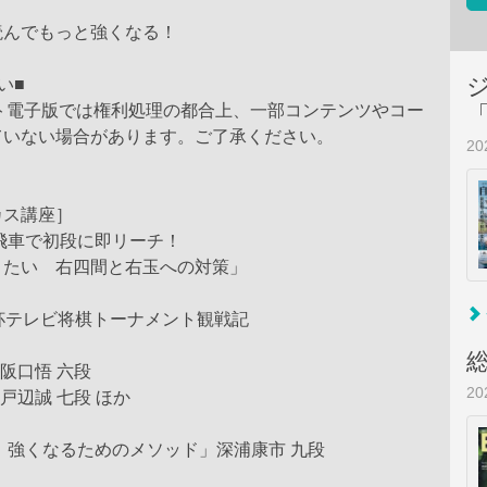
読んでもっと強くなる！
い■
スト電子版では権利処理の都合上、一部コンテンツやコー
ていない場合があります。ご了承ください。
2
カス講座］
飛車で初段に即リーチ！
きたい 右四間と右玉への対策」
杯テレビ将棋トーナメント観戦記
×阪口悟 六段
2
戸辺誠 七段 ほか
 強くなるためのメソッド」深浦康市 九段