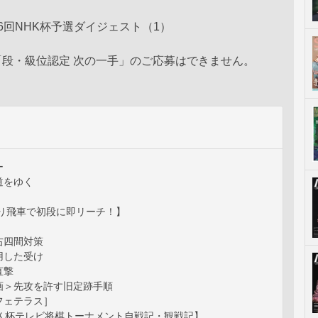
6回NHK杯予選ダイジェスト（1）
「段・級位認定 次の一手」のご応募はできません。
ー
道をゆく
振り飛車で初段に即リーチ！】
右四間対策
用した受け
直撃
画＞先攻を許す旧定跡手順
フェテラス］
ＨＫ杯テレビ将棋トーナメント自戦記・観戦記】