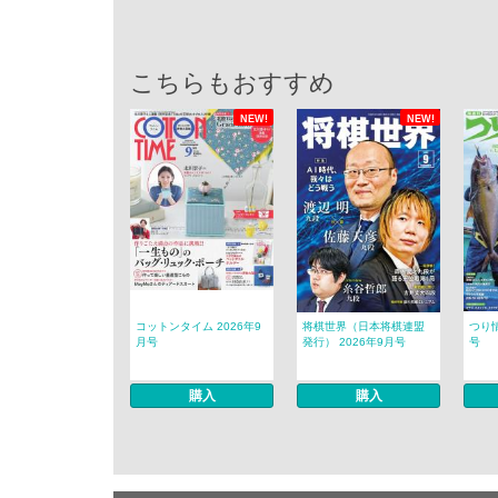
こちらもおすすめ
NEW!
NEW!
コットンタイム 2026年9
将棋世界（日本将棋連盟
つり情
月号
発行） 2026年9月号
号
購入
購入