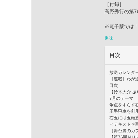
［付録］
高野秀行の第7
※電子版では
趣味
目次
放送カレンダ
［連載］わが
目次
【鈴木大介 
7月のテーマ
争点をずらす
王手飛車を利
右玉には玉頭
＜テキスト企
［舞台裏のカ
【第76回Ｎ