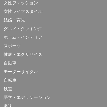
女性ファッション
女性ライフスタイル
結婚・育児
グルメ・クッキング
ホーム・インテリア
スポーツ
健康・エクササイズ
自動車
モーターサイクル
自転車
鉄道
語学・エデュケーション
趣味