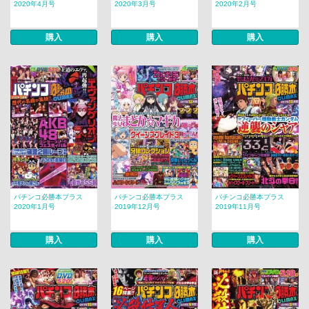
2020年4月号
2020年3月号
2020年2月号
購入
購入
購入
パチンコ必勝本プラス
パチンコ必勝本プラス
パチンコ必勝本プラス
2020年1月号
2019年12月号
2019年11月号
購入
購入
購入