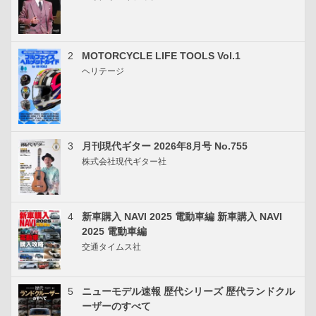
2
MOTORCYCLE LIFE TOOLS Vol.1
ヘリテージ
3
月刊現代ギター 2026年8月号 No.755
株式会社現代ギター社
4
新車購入 NAVI 2025 電動車編 新車購入 NAVI
2025 電動車編
交通タイムス社
5
ニューモデル速報 歴代シリーズ 歴代ランドクル
ーザーのすべて