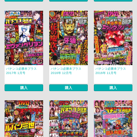
パチンコ必勝本プラス
パチンコ必勝本プラス
パチンコ必勝本プラス
2017年 1月号
2016年 12月号
2016年 11月号
購入
購入
購入