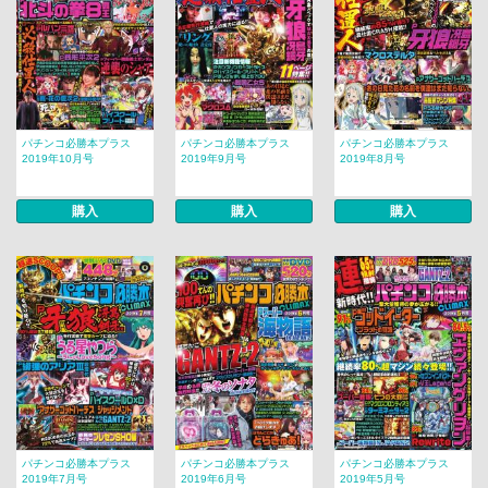
パチンコ必勝本プラス
パチンコ必勝本プラス
パチンコ必勝本プラス
2019年10月号
2019年9月号
2019年8月号
購入
購入
購入
パチンコ必勝本プラス
パチンコ必勝本プラス
パチンコ必勝本プラス
2019年7月号
2019年6月号
2019年5月号