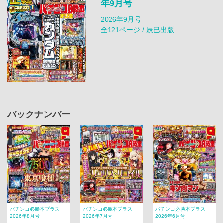
年9月号
2026年9月号
全121ページ / 辰巳出版
バックナンバー
パチンコ必勝本プラス
パチンコ必勝本プラス
パチンコ必勝本プラス
2026年8月号
2026年7月号
2026年6月号