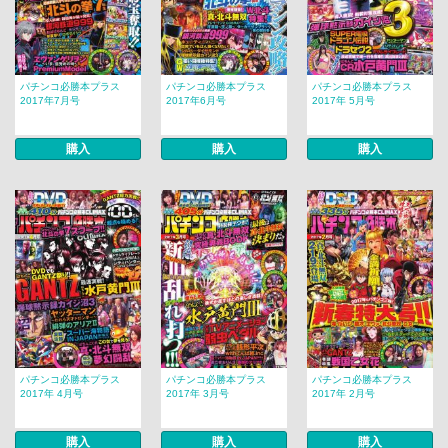
パチンコ必勝本プラス
パチンコ必勝本プラス
パチンコ必勝本プラス
2017年7月号
2017年6月号
2017年 5月号
購入
購入
購入
パチンコ必勝本プラス
パチンコ必勝本プラス
パチンコ必勝本プラス
2017年 4月号
2017年 3月号
2017年 2月号
購入
購入
購入