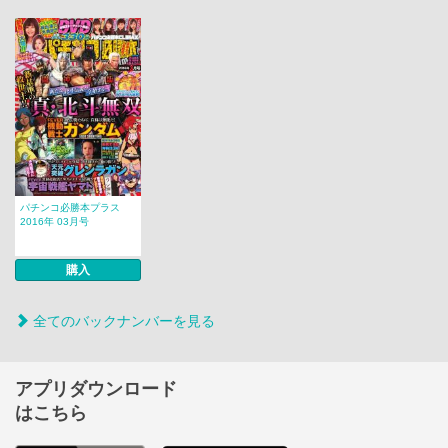
パチンコ必勝本プラス
2016年 03月号
購入
全てのバックナンバーを見る
アプリダウンロード
はこちら