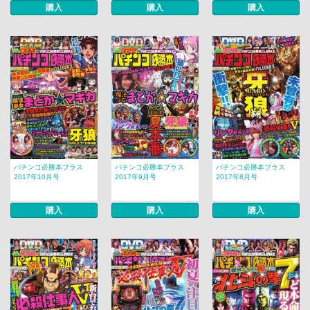
購入
購入
購入
パチンコ必勝本プラス
パチンコ必勝本プラス
パチンコ必勝本プラス
2017年10月号
2017年9月号
2017年8月号
購入
購入
購入