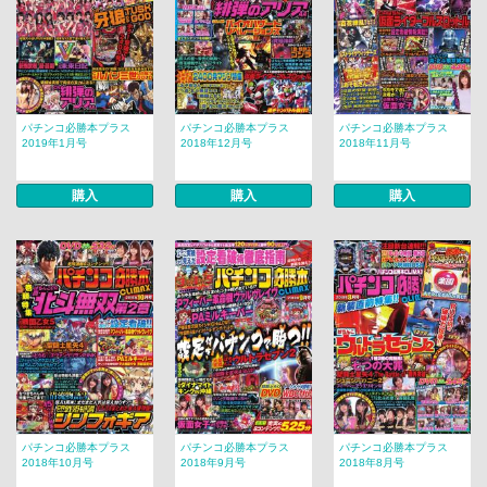
パチンコ必勝本プラス
パチンコ必勝本プラス
パチンコ必勝本プラス
2019年1月号
2018年12月号
2018年11月号
購入
購入
購入
パチンコ必勝本プラス
パチンコ必勝本プラス
パチンコ必勝本プラス
2018年10月号
2018年9月号
2018年8月号