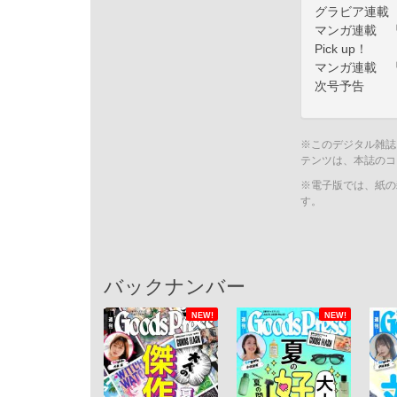
グラビア連載 G
マンガ連載 
Pick up！
マンガ連載 
次号予告
※このデジタル雑誌
テンツは、本誌のコ
※電子版では、紙の
す。
バックナンバー
NEW!
NEW!