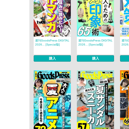
週刊GoodsPress DIGITAL
週刊GoodsPress DIGITAL
週刊Go
2026... [Special版]
2026... [Special版]
2026.
購入
購入