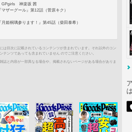
Pgirls 神楽坂 茜
『マザーグール』第12話（菅原キク）
『月姫桐璃参ります！』第45話（柴田泰希）
には目次に記載されているコンテンツが含まれています。それ以外のコン
ンテンツであっても含まれていません のでご注意ください。
雑誌と内容が一部異なる場合や、掲載されないページがある場合がありま