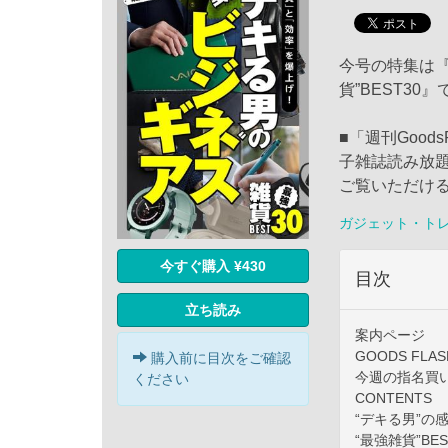
今号の特集は『
貨”BEST30
■「週刊Goods
子雑誌読み放
ご覧いただけ
ガジェット・ト
今すぐ購入 ¥430
目次
立ち読み
案内ページ
GOODS FLAS
購入前に目次をご確認
今週の指名買
ください
CONTENTS
“デキる男”の
“最強雑貨”BES