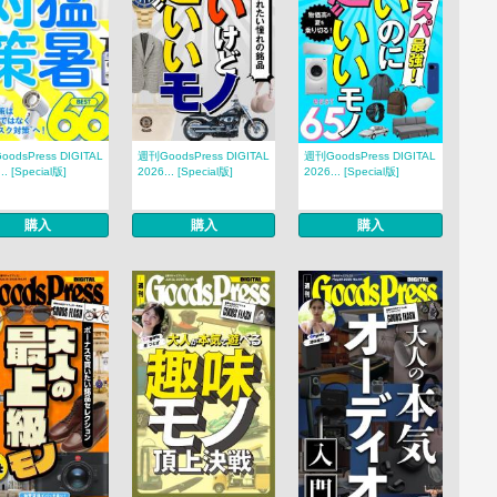
odsPress DIGITAL
週刊GoodsPress DIGITAL
週刊GoodsPress DIGITAL
.. [Special版]
2026... [Special版]
2026... [Special版]
購入
購入
購入