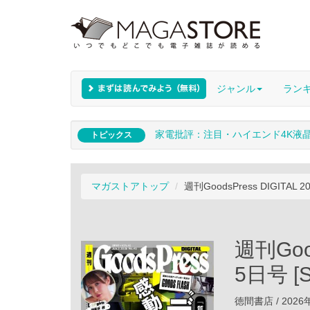
ジャンル
ラン
家電批評：注目・ハイエンド4K液
トピックス
マガストアトップ
週刊GoodsPress DIGITAL 2
週刊Good
5日号 [S
徳間書店 / 2026