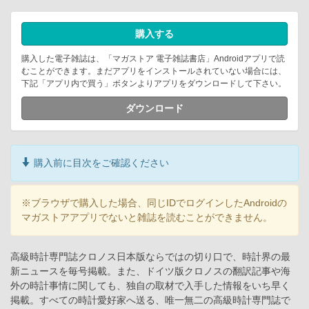
購入する
購入した電子雑誌は、「マガストア 電子雑誌書店」Androidアプリで読
むことができます。まだアプリをインストールされていない場合には、
下記「アプリ内で買う」ボタンよりアプリをダウンロードして下さい。
ダウンロード
購入前に目次をご確認ください
※ブラウザで購入した場合、同じIDでログインしたAndroidの
マガストアアプリでないと雑誌を読むことができません。
高級時計専門誌クロノス日本版ならではの切り口で、時計界の最
新ニュースを毎号掲載。また、ドイツ版クロノスの翻訳記事や海
外の時計事情に関しても、独自の取材で入手した情報をいち早く
掲載。すべての時計愛好家へ送る、唯一無二の高級時計専門誌で