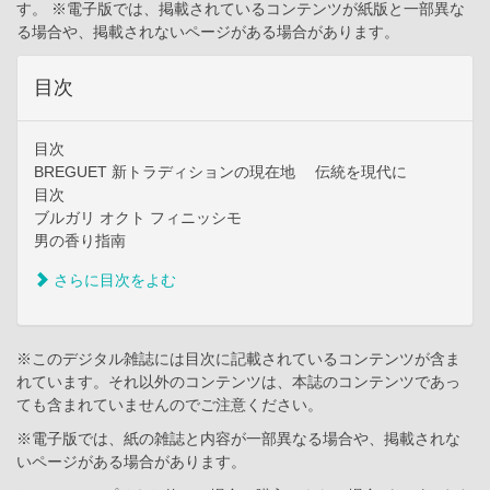
す。 ※電子版では、掲載されているコンテンツが紙版と一部異な
る場合や、掲載されないページがある場合があります。
目次
目次
BREGUET 新トラディションの現在地 伝統を現代に
目次
ブルガリ オクト フィニッシモ
男の香り指南
さらに目次をよむ
※このデジタル雑誌には目次に記載されているコンテンツが含ま
れています。それ以外のコンテンツは、本誌のコンテンツであっ
ても含まれていませんのでご注意ください。
※電子版では、紙の雑誌と内容が一部異なる場合や、掲載されな
いページがある場合があります。