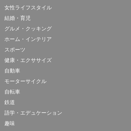
女性ライフスタイル
結婚・育児
グルメ・クッキング
ホーム・インテリア
スポーツ
健康・エクササイズ
自動車
モーターサイクル
自転車
鉄道
語学・エデュケーション
趣味