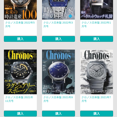
クロノス日本版 2022年5
クロノス日本版 2022年3
クロノス日本版 2022年1
月号
月号
月号
購入
購入
購入
クロノス日本版 2021年
クロノス日本版 2021年9
クロノス日本版 2021年7
11月号
月号
月号
購入
購入
購入