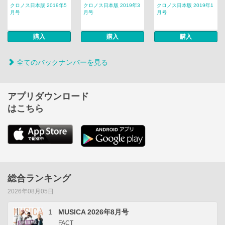
クロノス日本版 2019年5
クロノス日本版 2019年3
クロノス日本版 2019年1
月号
月号
月号
購入
購入
購入
全てのバックナンバーを見る
アプリダウンロード
はこちら
総合ランキング
2026年08月05日
1
MUSICA 2026年8月号
FACT