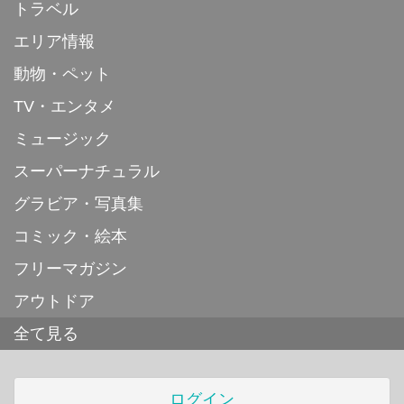
トラベル
エリア情報
動物・ペット
TV・エンタメ
ミュージック
スーパーナチュラル
グラビア・写真集
コミック・絵本
フリーマガジン
アウトドア
全て見る
ログイン