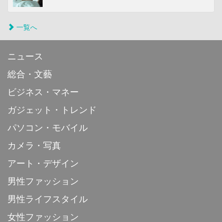
一覧へ
ニュース
総合・文藝
ビジネス・マネー
ガジェット・トレンド
パソコン・モバイル
カメラ・写真
アート・デザイン
男性ファッション
男性ライフスタイル
女性ファッション