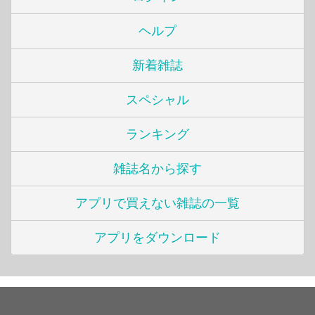
ヘルプ
新着雑誌
スペシャル
ランキング
雑誌名から探す
アプリで買えない雑誌の一覧
アプリをダウンロード