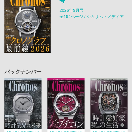
号
2026年9月号
全194ページ / シムサム・メディア
バックナンバー