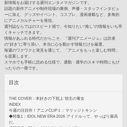
新情報をお届けする週刊エンタメマガジンです。
話題の新作アニメや制作現場の裏側、声優・スタッフインタビュ
ーに加え、グッズやイベント、コスプレ、漫画連載など、多角的
にアニメカルチャーを発信。
週刊誌ならではのスピード感で、今知りたい“推し”の情報をいち早
くキャッチできます。
情報があふれる時代だからこそ、『週刊アニメージュ』は読者
の“好き”に寄り添い、本当に心を動かす情報だけを厳選。
毎週のワクワクと発見を通じて、「アニメをもっと楽しむ時間」
を提案します。
スマホでも手軽に読める仕様で、通勤・通学のスキマ時間にもぴ
ったりの一冊です。
目次
THE COVER：本好きの下剋上 領主の養女
INDEX
今週の注目作！アニメCLIP１：マリッジトキシン
◆特集1：IDOL NEW ERA 2026 アイドルって、やっぱり最高
だ。