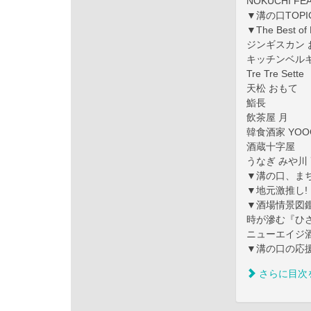
NOKUCHI 
▼溝の口TOPI
▼The Best 
ジンギスカン 
キッチンベル
Tre Tre Sette
天松 おもて
鮨長
飲茶屋 月
韓食酒家 YOO
酒蔵十字屋
うなぎ みや川
▼溝の口、ま
▼地元激推し! 
▼酒場情景図
時が滲む『ひ
ニューエイジ
▼溝の口の応
さらに目次