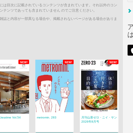
には目次に記載されているコンテンツが含まれています。それ以外のコン
ンテンツであっても含まれていません のでご注意ください。
雑誌と内容が一部異なる場合や、掲載されないページがある場合がありま
NEW!
NEW!
NEW!
eatime Vol.54
metromin. 283
月刊山形ゼロ・ニイ・サン
2026年8月号