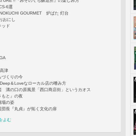
FEATURE !!『みぞのくち醸造所』の楽しみ方
CS-6選
of NOKUCHI GOURMET 炉ばた 灯台
おおにし
キッド
GA
 高津
ちづくりの今
Deep＆Loveなローカル店の嗜み方
鑑 溝の口の原風景「西口商店街」というカオス
さもと』の夜
酒場の姿
援団長『丸貞』が拓く文化の扉
をよむ