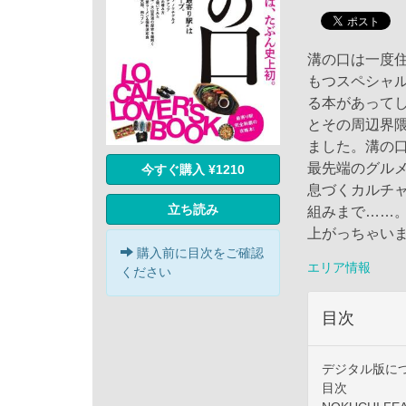
溝の口は一度
もつスペシャ
る本があって
とその周辺界
ました。溝の
最先端のグル
今すぐ購入 ¥1210
息づくカルチ
立ち読み
組みまで……
上がっちゃい
購入前に目次をご確認
エリア情報
ください
目次
デジタル版に
目次