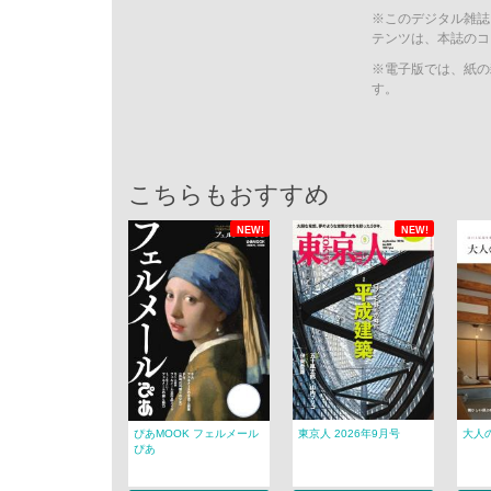
※このデジタル雑誌
テンツは、本誌のコ
※電子版では、紙の
す。
こちらもおすすめ
NEW!
NEW!
ぴあMOOK フェルメール
東京人 2026年9月号
大人のt
ぴあ