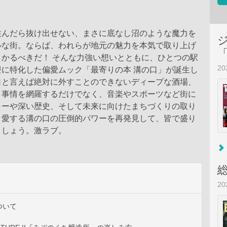
住んだら抜け出せない、まさに底なし沼のような魔力を
ルな街。ならば、われらが地元の魅力を本気で取り上げ
しかるべきだ！ そんな力強い想いとともに、ひとつの駅
2
隈に特化した偏愛ムック「最寄りの本 溝の口」が誕生し
口と言えば絶対に外すことのできないディープな酒場、
メ事情を網羅するだけでなく、音楽やスポーツなど街に
ャーや深い歴史、そして未来に向けたまちづくりの取り
。愛する溝の口の圧倒的パワーを再発見して、皆で盛り
ましょう。激ラブ。
2
ついて