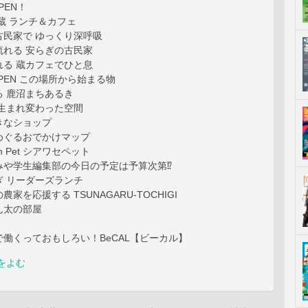
OPEN！
蔵 ランチ＆カフェ
古民家で ゆっくり深呼吸
流れる 安らぎの古民家
れる 蔵カフェでひと息
OPEN この場所から始まる物
る 鹿沼まちあるき
 生まれ変わった空間
きなショップ
めぐるおでかけマップ
with Pet シアワセペット
みや学生編集部の今日の予定は予算次第⁉
ぎ リーダーズランチ
家を応援する TSUNAGARU-TOCHIGI
ん太の部屋
働くっておもしろい！BeCAL【ビーカル】
をよむ