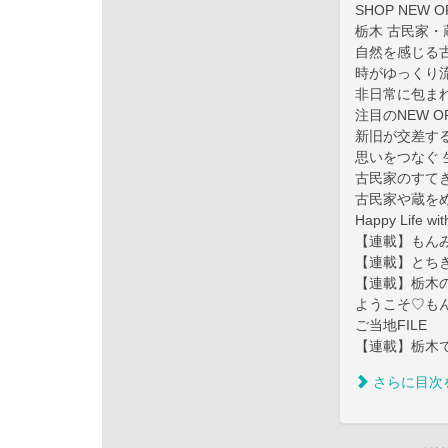
SHOP NEW 
栃木 古民家・
自然を感じる
時がゆっくり
非日常に包ま
注目のNEW 
新旧が交差す
思いをつなぐ
古民家のすて
古民家や蔵を
Happy Life 
【連載】もん
【連載】とち
【連載】栃木の農
ようこそ♡も
ご当地FILE
【連載】栃木で
さらに目次