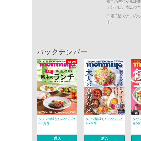
※このデジタル雑誌
テンツは、本誌のコ
※電子版では、紙の
す。
バックナンバー
NEW!
タウン情報もんみや 2026
タウン情報もんみや 2026
タウン
年8月号
年7月号
年5
購入
購入