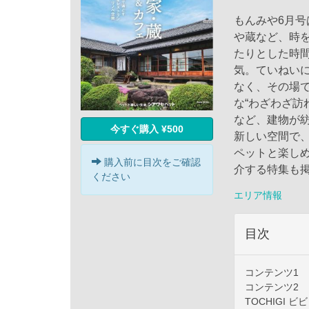
もんみや6月号
や蔵など、時
たりとした時
気。ていねい
なく、その場で
な“わざわざ訪
など、建物が
今すぐ購入 ¥500
新しい空間で
ペットと楽し
購入前に目次をご確認
介する特集も
ください
エリア情報
目次
コンテンツ1
コンテンツ2
TOCHIGI ビ