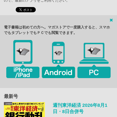
ので、最新のアプリをご利用ください。
電子書籍は初めての方へ。マガストアで一度購入すると、スマホ
でもタブレットでもＰＣでも閲覧できます。
最新号
週刊東洋経済 2026年8月1
日・8日合併号