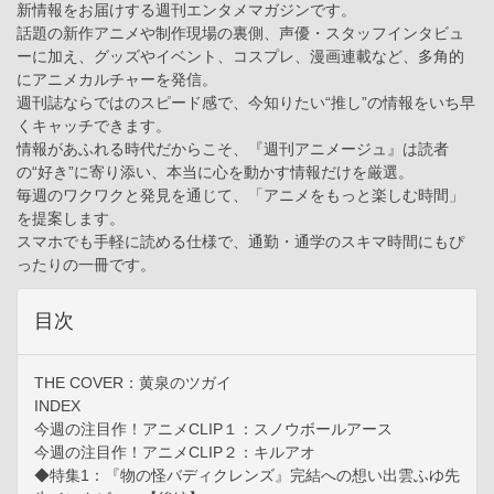
新情報をお届けする週刊エンタメマガジンです。
話題の新作アニメや制作現場の裏側、声優・スタッフインタビュ
ーに加え、グッズやイベント、コスプレ、漫画連載など、多角的
にアニメカルチャーを発信。
週刊誌ならではのスピード感で、今知りたい“推し”の情報をいち早
くキャッチできます。
情報があふれる時代だからこそ、『週刊アニメージュ』は読者
の“好き”に寄り添い、本当に心を動かす情報だけを厳選。
毎週のワクワクと発見を通じて、「アニメをもっと楽しむ時間」
を提案します。
スマホでも手軽に読める仕様で、通勤・通学のスキマ時間にもぴ
ったりの一冊です。
目次
THE COVER：黄泉のツガイ
INDEX
今週の注目作！アニメCLIP１：スノウボールアース
今週の注目作！アニメCLIP２：キルアオ
◆特集1：『物の怪バディクレンズ』完結への想い出雲ふゆ先