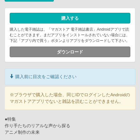
購入する
購入した電子雑誌は、「マガストア 電子雑誌書店」Androidアプリで読
むことができます。まだアプリをインストールされていない場合には、
下記「アプリ内で買う」ボタンよりアプリをダウンロードして下さい。
ダウンロード
購入前に目次をご確認ください
※ブラウザで購入した場合、同じIDでログインしたAndroidの
マガストアアプリでないと雑誌を読むことができません。
●特集
作り手たちのリアルな声から探る
アニメ制作の未来