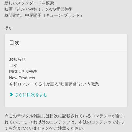
新しいスタンダードを模索！
映画『超かぐや姫！』のCG背景美術
草間徹也、中尾陽子（キューン·プラント）
ほか
目次
お知らせ
目次
PICKUP NEWS
New Products
令和ロマン・くるまが語る‶映画監督”という職業
さらに目次をよむ
※このデジタル雑誌には目次に記載されているコンテンツが含ま
れています。それ以外のコンテンツは、本誌のコンテンツであっ
ても含まれていませんのでご注意ください。