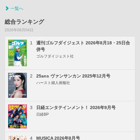
一覧へ
総合ランキング
2026年08月04日
1
週刊ゴルフダイジェスト 2026年8月18・25日合
併号
ゴルフダイジェスト社
2
25ans ヴァンサンカン 2025年12月号
ハースト婦人画報社
3
日経エンタテインメント！ 2026年9月号
日経BP
4
MUSICA 2026年8月号