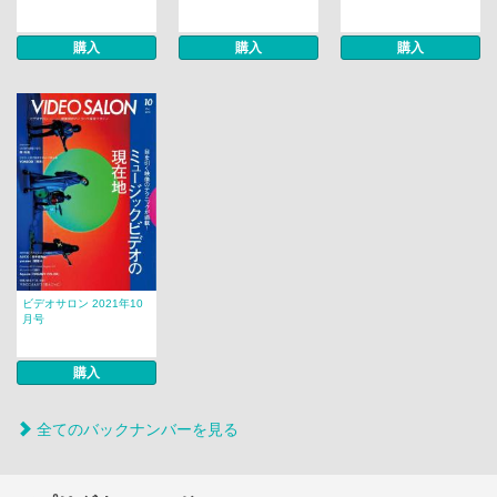
購入
購入
購入
ビデオサロン 2021年10
月号
購入
全てのバックナンバーを見る