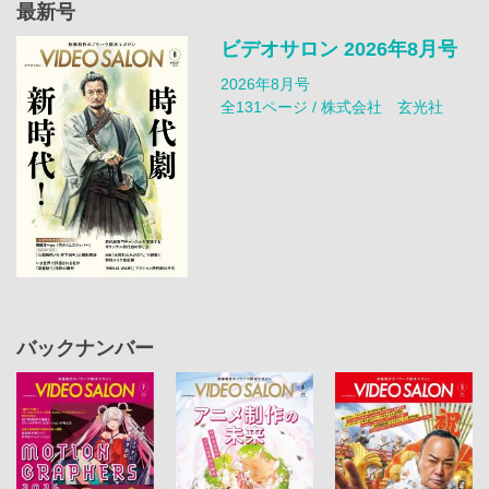
最新号
ビデオサロン 2026年8月号
2026年8月号
全131ページ / 株式会社 玄光社
バックナンバー