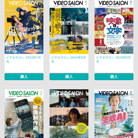
ビデオサロン 2024年7月
ビデオサロン 2024年6月
ビデオサロン 2024年5月
号
号
号
購入
購入
購入