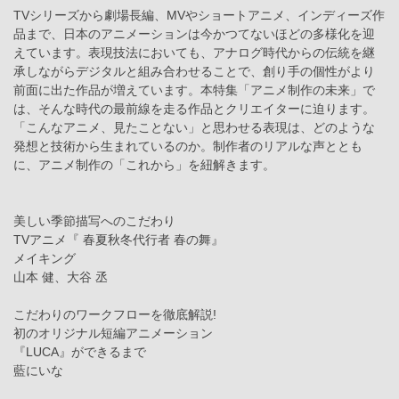
TVシリーズから劇場長編、MVやショートアニメ、インディーズ作
品まで、日本のアニメーションは今かつてないほどの多様化を迎
えています。表現技法においても、アナログ時代からの伝統を継
承しながらデジタルと組み合わせることで、創り手の個性がより
前面に出た作品が増えています。本特集「アニメ制作の未来」で
は、そんな時代の最前線を走る作品とクリエイターに迫ります。
「こんなアニメ、見たことない」と思わせる表現は、どのような
発想と技術から生まれているのか。制作者のリアルな声ととも
に、アニメ制作の「これから」を紐解きます。
美しい季節描写へのこだわり
TVアニメ『 春夏秋冬代行者 春の舞』
メイキング
山本 健、大谷 丞
こだわりのワークフローを徹底解説!
初のオリジナル短編アニメーション
『LUCA』ができるまで
藍にいな