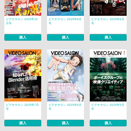
ビデオサロン 2025年10
ビデオサロン 2025年9月
ビデオサロン 2025年8月
月号
号
号
購入
購入
購入
ビデオサロン 2025年7月
ビデオサロン 2025年6月
ビデオサロン 2025年5月
号
号
号
購入
購入
購入