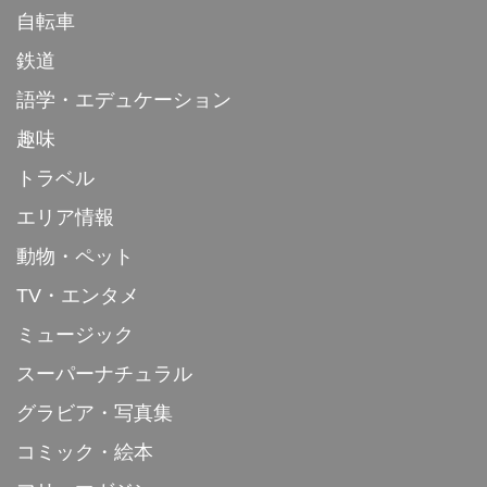
自転車
鉄道
語学・エデュケーション
趣味
トラベル
エリア情報
動物・ペット
TV・エンタメ
ミュージック
スーパーナチュラル
グラビア・写真集
コミック・絵本