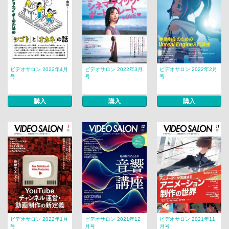
ビデオサロン 2022年4月
ビデオサロン 2022年3月
ビデオサロン 2022年2月
号
号
号
購入
購入
購入
ビデオサロン 2022年1月
ビデオサロン 2021年12
ビデオサロン 2021年11
号
月号
月号