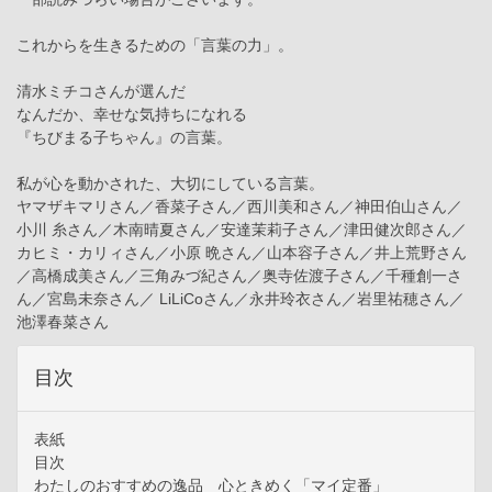
これからを生きるための「言葉の力」。
清水ミチコさんが選んだ
なんだか、幸せな気持ちになれる
『ちびまる子ちゃん』の言葉。
私が心を動かされた、大切にしている言葉。
ヤマザキマリさん／香菜子さん／西川美和さん／神田伯山さん／
小川 糸さん／木南晴夏さん／安達茉莉子さん／津田健次郎さん／
カヒミ・カリィさん／小原 晩さん／山本容子さん／井上荒野さん
／高橋成美さん／三角みづ紀さん／奥寺佐渡子さん／千種創一さ
ん／宮島未奈さん／ LiLiCoさん／永井玲衣さん／岩里祐穂さん／
池澤春菜さん
目次
表紙
目次
わたしのおすすめの逸品 心ときめく「マイ定番」