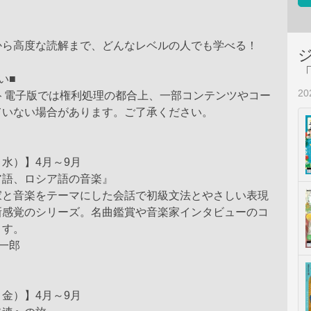
から高度な読解まで、どんなレベルの人でも学べる！
い■
2
スト電子版では権利処理の都合上、一部コンテンツやコー
ていない場合があります。ご了承ください。
水）】4月～9月
ア語、ロシア語の音楽』
家と音楽をテーマにした会話で初級文法とやさしい表現
新感覚のシリーズ。名曲鑑賞や音楽家インタビューのコ
ます。
一郎
金）】4月～9月