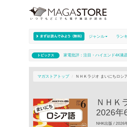
ジャンル
ラン
家電批評：注目・ハイエンド4K液
トピックス
マガストアトップ
ＮＨＫラジオ まいにちロシア語
ＮＨＫ
2026
NHK出版 / 202