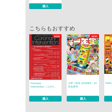
購入
こちらもおすすめ
NEW!
NEW!
Coronary
小学一年生 2026年9・10
PriP
Intervention（コロナ...
月合併号
購入
購入