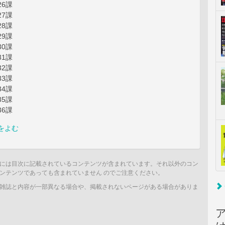
26課
27課
28課
29課
30課
31課
32課
33課
34課
35課
36課
をよむ
には目次に記載されているコンテンツが含まれています。それ以外のコン
ンテンツであっても含まれていません のでご注意ください。
雑誌と内容が一部異なる場合や、掲載されないページがある場合がありま