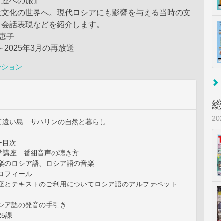
ソ連への旅』
衆文化の世界へ。現代ロシアにも影響を与える当時の文
る会話表現などを紹介します。
恵子
月～2025年3月の再放送
ーション
2
て遠い島 サハリンの自然と暮らし
ー目次
語学講座 番組音声の聴き方
音楽のロシア語、ロシア語の音楽
ロフィール
講座とテキストのご利用についてロシア語のアルファベット
ロシア語の発音の手引き
25課