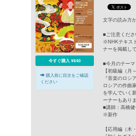
文字の読み方
■ご注意くださ
※NHKテキ
ナーを掲載し
今すぐ購入 ¥640
■今月のテーマ
【初級編（月～
購入前に目次をご確認
『音楽のロシ
ください
ロシアの作曲
を学んでいく
ーナーもあり
■講師：高橋健
※新作
【応用編（木・