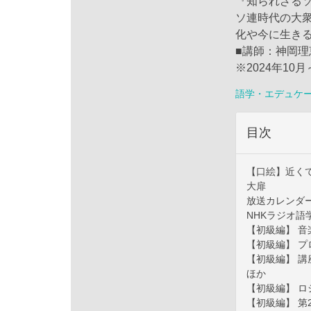
『知られざる
ソ連時代の大
化や今に生き
■講師：神岡理
※2024年10
語学・エデュケ
目次
【口絵】近く
大扉
放送カレンダ
NHKラジオ
【初級編】 
【初級編】 プ
【初級編】 
ほか
【初級編】 
【初級編】 第