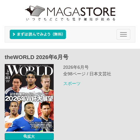
Toggle
navigati
theWORLD 2026年6月号
2026年6月号
全98ページ / 日本文芸社
スポーツ
拡大