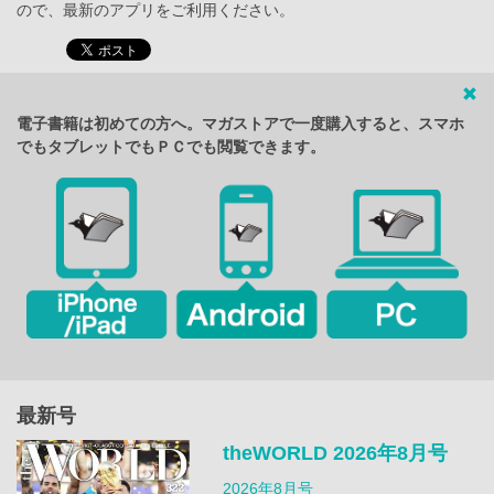
ので、最新のアプリをご利用ください。
電子書籍は初めての方へ。マガストアで一度購入すると、スマホ
でもタブレットでもＰＣでも閲覧できます。
最新号
theWORLD 2026年8月号
2026年8月号