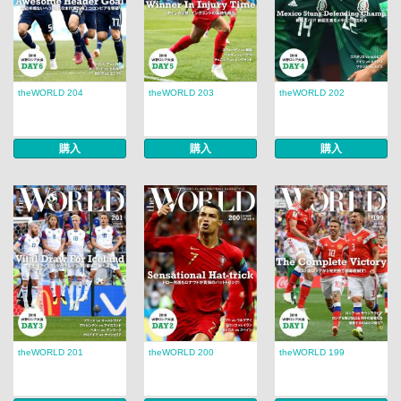
theWORLD 204
theWORLD 203
theWORLD 202
購入
購入
購入
theWORLD 201
theWORLD 200
theWORLD 199