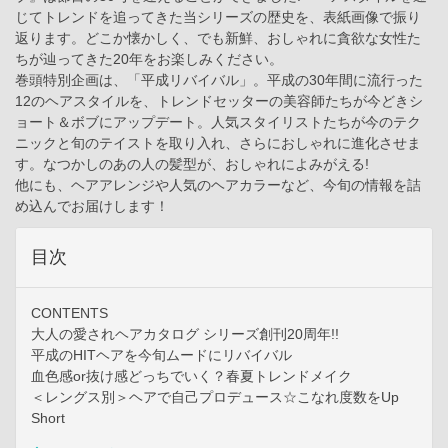
じてトレンドを追ってきた当シリーズの歴史を、表紙画像で振り
返ります。どこか懐かしく、でも新鮮、おしゃれに貪欲な女性た
ちが辿ってきた20年をお楽しみください。
巻頭特別企画は、「平成リバイバル」。平成の30年間に流行った
12のヘアスタイルを、トレンドセッターの美容師たちが今どきシ
ョート＆ボブにアップデート。人気スタイリストたちが今のテク
ニックと旬のテイストを取り入れ、さらにおしゃれに進化させま
す。なつかしのあの人の髪型が、おしゃれによみがえる!
他にも、ヘアアレンジや人気のヘアカラーなど、今旬の情報を詰
め込んでお届けします！
目次
CONTENTS
大人の愛されヘアカタログ シリーズ創刊20周年!!
平成のHITヘアを今旬ムードにリバイバル
血色感or抜け感どっちでいく？春夏トレンドメイク
＜レングス別＞ヘアで自己プロデュース☆こなれ度数をUp
Short