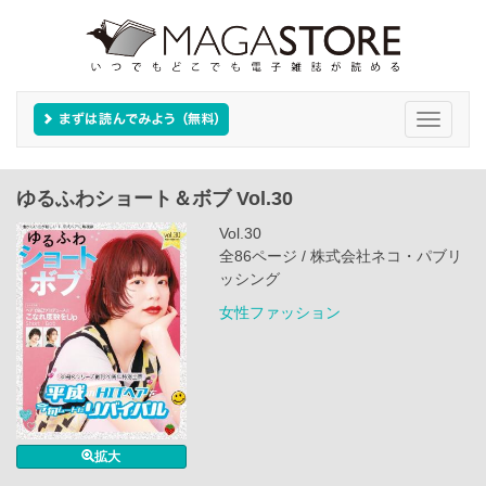
Toggle
navigati
ゆるふわショート＆ボブ Vol.30
Vol.30
全86ページ / 株式会社ネコ・パブリ
ッシング
女性ファッション
拡大