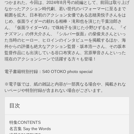
つかまれた。今回は、2024年8月号の続編として、前回は取り上げ
なかったアクション時代劇、若い世代のパフォーマーに至るまで
範囲を拡大。日本初のアクション女優である志穂美悦子さんをは
じめ、仮面ライダーの頼れる相棒・滝和也を演じた千葉治郎さ
ん、『仮面ライダーV3』で珠純子を演じた小野ひずるさん、『イ
ナズマン』の伴大介さん、『シルバー仮面』の柴俊夫さんといっ
た当時のヒーロー、ヒロインのインタビューを掲載するほか、海
外からの評価も絶大なアクション監督・坂本浩一さん、その坂本
監督作品にも出演している谷口布実さん、宮原華音さんといった
現在のアクションシーンで活躍する方々も登場！
電子書籍特別付録：S40 OTOKO photo special
※電子版では、紙の雑誌と内容が一部異なる場合や、掲載されな
いページや特別付録が含まれない場合がございます。
目次
特集CONTENTS
名言集 Say the Words