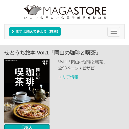
Toggle
navigati
せとうち旅本 Vol.1「岡山の珈琲と喫茶」
Vol.1「岡山の珈琲と喫茶」
全93ページ / ビザビ
エリア情報
拡大