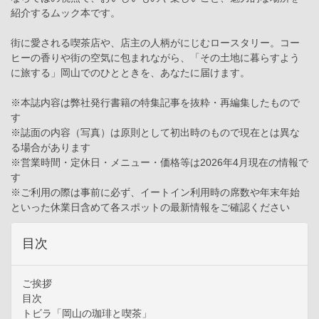
紹介するムック本です。
街に愛される喫茶店や、店主の人柄がにじむロースタリー。コー
ヒーの香りや街の空気に包まれながら、「その土地に暮らすよう
に旅する」岡山でのひとときを、あなたに届けます。
※本誌内容は弊社発行書籍の特集記事を抜粋・再編集したもので
す
※誌面の内容（写真）は原則として初出時のもので現在とは異な
る場合があります
※営業時間・定休日・メニュー・価格等は2026年4月現在の情報で
す
※ご利用の際は事前に必ず、イートイン利用時の席数や年末年始
といった休業日含めて各スポットの最新情報をご確認ください
目次
ご挨拶
目次
トビラ「岡山の珈琲と喫茶」