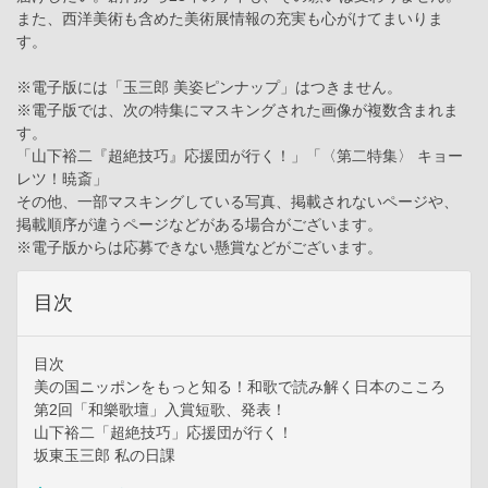
また、西洋美術も含めた美術展情報の充実も心がけてまいりま
す。
※電子版には「玉三郎 美姿ピンナップ」はつきません。
※電子版では、次の特集にマスキングされた画像が複数含まれま
す。
「山下裕二『超絶技巧』応援団が行く！」「〈第二特集〉 キョー
レツ！暁斎」
その他、一部マスキングしている写真、掲載されないページや、
掲載順序が違うページなどがある場合がございます。
※電子版からは応募できない懸賞などがございます。
目次
目次
美の国ニッポンをもっと知る！和歌で読み解く日本のこころ
第2回「和樂歌壇」入賞短歌、発表！
山下裕二「超絶技巧」応援団が行く！
坂東玉三郎 私の日課