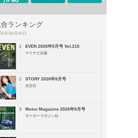
総合ランキング
026年08月06日
1
EVEN 2026年9月号 Vol.215
マイナビ出版
2
STORY 2026年9月号
光文社
3
Motor Magazine 2026年9月号
モーターマガジン社