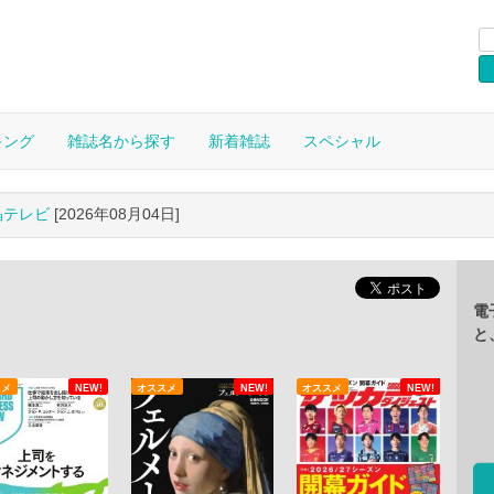
キング
雑誌名から探す
新着雑誌
スペシャル
晶テレビ
[2026年08月04日]
電
と
スメ
NEW!
オススメ
NEW!
オススメ
NEW!