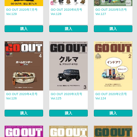
GO OUT 2020年7月号
GO OUT 2020年6月号
GO OUT 2020年5月号
Vol.129
Vol.128
Vol.127
購入
購入
購入
GO OUT 2020年4月号
GO OUT 2020年3月号
GO OUT 2020年2月号
Vol.126
Vol.125
Vol.124
購入
購入
購入