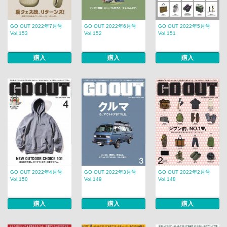
GO OUT 2022年7月号
GO OUT 2022年6月号
GO OUT 2022年5月号
Vol.153
Vol.152
Vol.151
購入
購入
購入
GO OUT 2022年4月号
GO OUT 2022年3月号
GO OUT 2022年2月号
Vol.150
Vol.149
Vol.148
購入
購入
購入