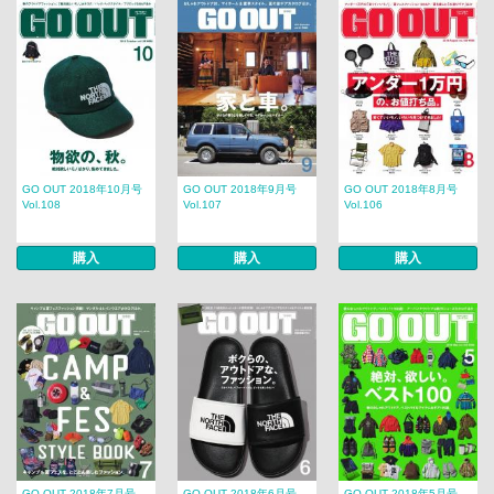
GO OUT 2018年10月号
GO OUT 2018年9月号
GO OUT 2018年8月号
Vol.108
Vol.107
Vol.106
購入
購入
購入
GO OUT 2018年7月号
GO OUT 2018年6月号
GO OUT 2018年5月号