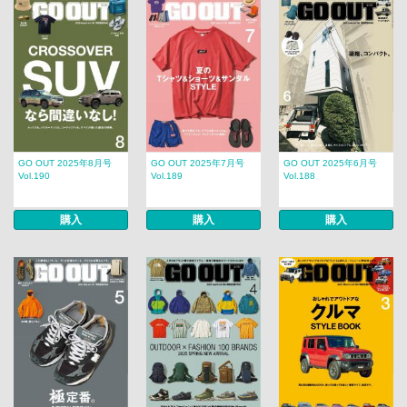
GO OUT 2025年8月号
GO OUT 2025年7月号
GO OUT 2025年6月号
Vol.190
Vol.189
Vol.188
購入
購入
購入