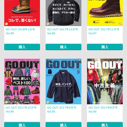
GO OUT 2018年1月号
GO OUT 2017年12月号
GO OUT 2017年11月号
Vol.99
Vol.98
Vol.97
購入
購入
購入
GO OUT 2017年10月号
GO OUT 2017年9月号
GO OUT 2017年8月号
Vol.96
Vol.95
Vol.94
購入
購入
購入