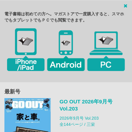
電子書籍は初めての方へ。マガストアで一度購入すると、スマホ
でもタブレットでもＰＣでも閲覧できます。
最新号
GO OUT 2026年9月号
Vol.203
2026年9月号 Vol.203
全144ページ / 三栄