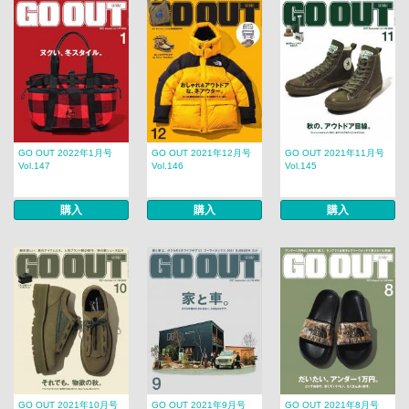
GO OUT 2022年1月号
GO OUT 2021年12月号
GO OUT 2021年11月号
Vol.147
Vol.146
Vol.145
購入
購入
購入
GO OUT 2021年10月号
GO OUT 2021年9月号
GO OUT 2021年8月号