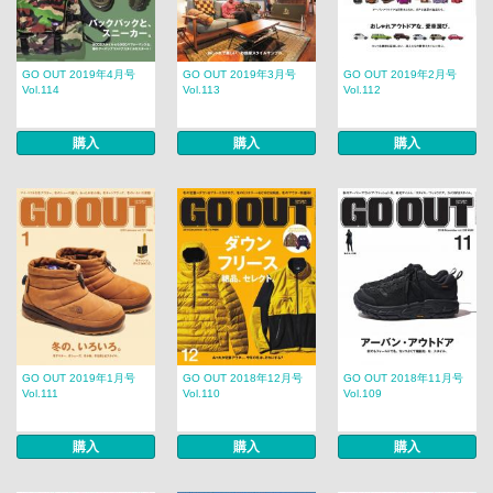
GO OUT 2019年4月号
GO OUT 2019年3月号
GO OUT 2019年2月号
Vol.114
Vol.113
Vol.112
購入
購入
購入
GO OUT 2019年1月号
GO OUT 2018年12月号
GO OUT 2018年11月号
Vol.111
Vol.110
Vol.109
購入
購入
購入