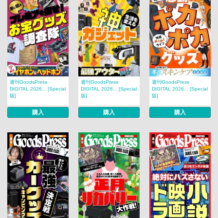
週刊GoodsPress
週刊GoodsPress
週刊GoodsPress
DIGITAL 2026... [Special
DIGITAL 2026... [Special
DIGITAL 2026... [Special
版]
版]
版]
購入
購入
購入