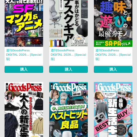
週刊GoodsPress
週刊GoodsPress
週刊GoodsPress
DIGITAL 2026... [Special
DIGITAL 2026... [Special
DIGITAL 2026... [Special
版]
版]
版]
購入
購入
購入