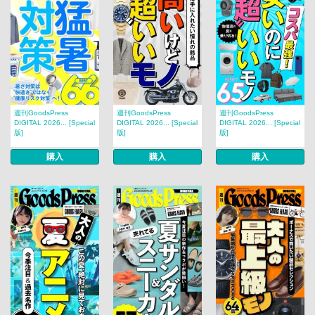
週刊GoodsPress
週刊GoodsPress
週刊GoodsPress
DIGITAL 2026... [Special
DIGITAL 2026... [Special
DIGITAL 2026... [Special
版]
版]
版]
購入
購入
購入