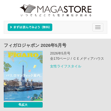
Toggle
navigati
フィガロジャポン 2026年5月号
2026年5月号
全170ページ / ＣＥメディアハウス
女性ライフスタイル
拡大