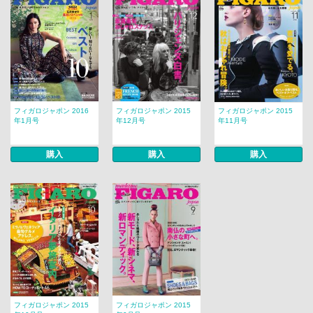
フィガロジャポン 2016
フィガロジャポン 2015
フィガロジャポン 2015
年1月号
年12月号
年11月号
購入
購入
購入
フィガロジャポン 2015
フィガロジャポン 2015