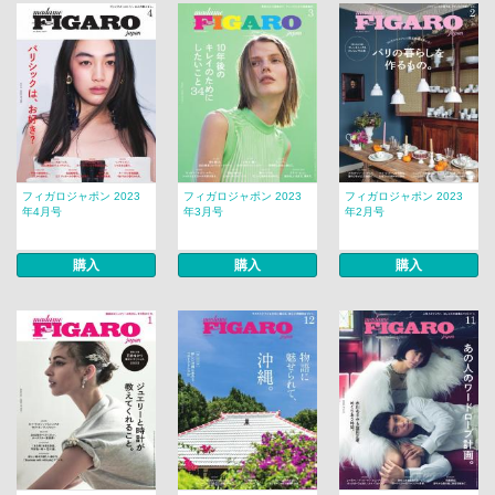
フィガロジャポン 2023
フィガロジャポン 2023
フィガロジャポン 2023
年4月号
年3月号
年2月号
購入
購入
購入