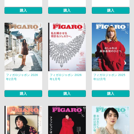
購入
購入
購入
フィガロジャポン 2026
フィガロジャポン 2026
フィガロジャポン 2025
年2月号
年1月号
年12月号
購入
購入
購入