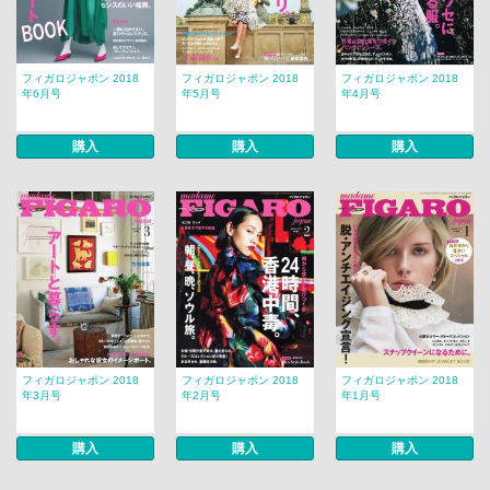
フィガロジャポン 2018
フィガロジャポン 2018
フィガロジャポン 2018
年6月号
年5月号
年4月号
購入
購入
購入
フィガロジャポン 2018
フィガロジャポン 2018
フィガロジャポン 2018
年3月号
年2月号
年1月号
購入
購入
購入