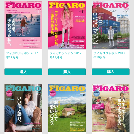
フィガロジャポン 2017
フィガロジャポン 2017
フィガロジャポン 2017
年12月号
年11月号
年10月号
購入
購入
購入