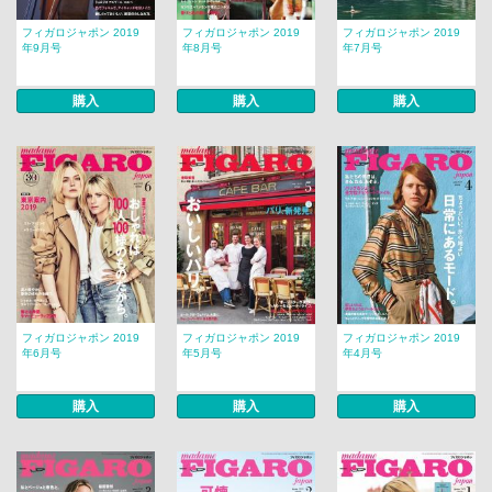
フィガロジャポン 2019
フィガロジャポン 2019
フィガロジャポン 2019
年9月号
年8月号
年7月号
購入
購入
購入
フィガロジャポン 2019
フィガロジャポン 2019
フィガロジャポン 2019
年6月号
年5月号
年4月号
購入
購入
購入