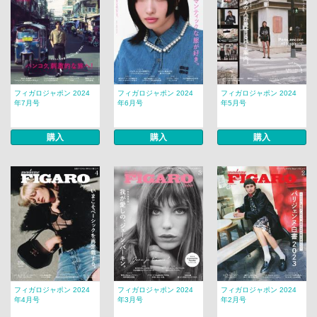
フィガロジャポン 2024
フィガロジャポン 2024
フィガロジャポン 2024
年7月号
年6月号
年5月号
購入
購入
購入
フィガロジャポン 2024
フィガロジャポン 2024
フィガロジャポン 2024
年4月号
年3月号
年2月号