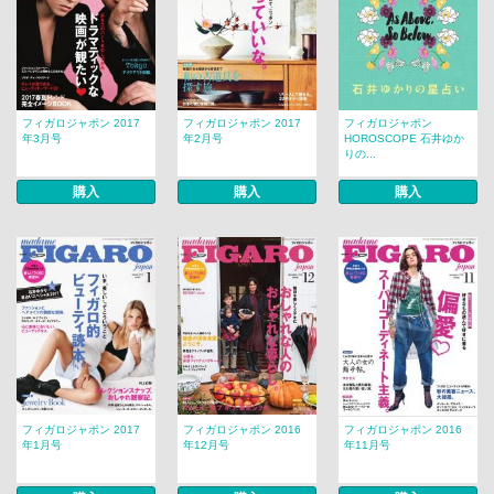
フィガロジャポン 2017
フィガロジャポン 2017
フィガロジャポン
年3月号
年2月号
HOROSCOPE 石井ゆか
りの...
購入
購入
購入
フィガロジャポン 2017
フィガロジャポン 2016
フィガロジャポン 2016
年1月号
年12月号
年11月号