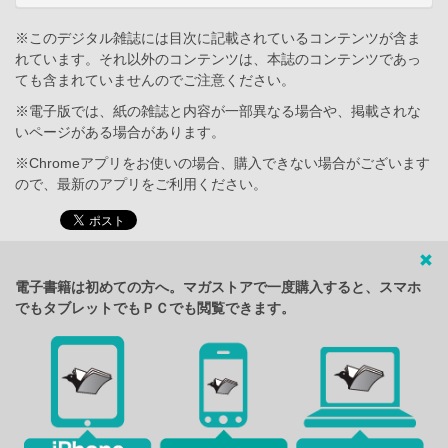
※このデジタル雑誌には目次に記載されているコンテンツが含ま
れています。それ以外のコンテンツは、本誌のコンテンツであっ
ても含まれていませんのでご注意ください。
※電子版では、紙の雑誌と内容が一部異なる場合や、掲載されな
いページがある場合があります。
※Chromeアプリをお使いの場合、購入できない場合がございます
ので、最新のアプリをご利用ください。
電子書籍は初めての方へ。マガストアで一度購入すると、スマホ
でもタブレットでもＰＣでも閲覧できます。