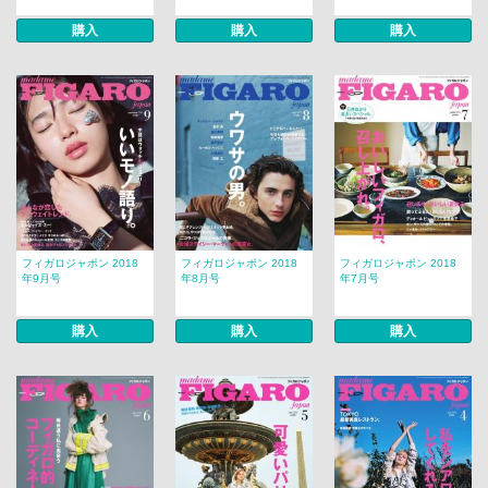
購入
購入
購入
フィガロジャポン 2018
フィガロジャポン 2018
フィガロジャポン 2018
年9月号
年8月号
年7月号
購入
購入
購入