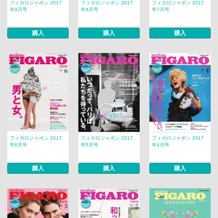
フィガロジャポン 2017
フィガロジャポン 2017
フィガロジャポン 2017
年9月号
年8月号
年7月号
購入
購入
購入
フィガロジャポン 2017
フィガロジャポン 2017
フィガロジャポン 2017
年6月号
年5月号
年4月号
購入
購入
購入