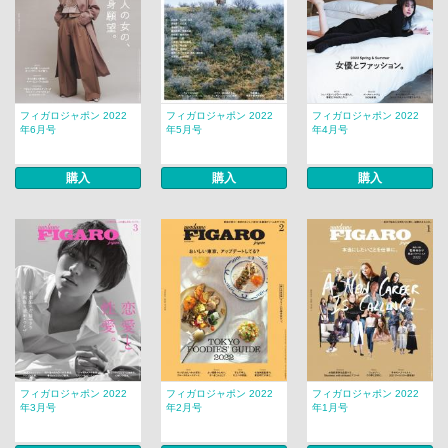
フィガロジャポン 2022
フィガロジャポン 2022
フィガロジャポン 2022
年6月号
年5月号
年4月号
購入
購入
購入
フィガロジャポン 2022
フィガロジャポン 2022
フィガロジャポン 2022
年3月号
年2月号
年1月号