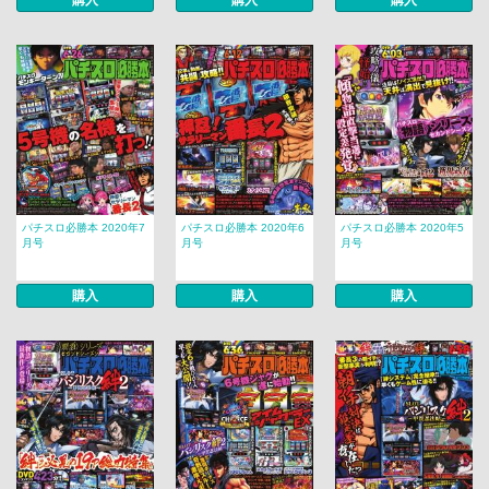
パチスロ必勝本 2020年7
パチスロ必勝本 2020年6
パチスロ必勝本 2020年5
月号
月号
月号
購入
購入
購入