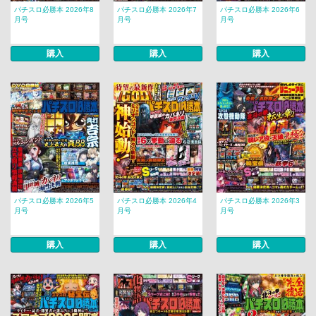
パチスロ必勝本 2026年8
パチスロ必勝本 2026年7
パチスロ必勝本 2026年6
月号
月号
月号
購入
購入
購入
パチスロ必勝本 2026年5
パチスロ必勝本 2026年4
パチスロ必勝本 2026年3
月号
月号
月号
購入
購入
購入