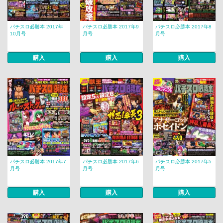
パチスロ必勝本 2017年
パチスロ必勝本 2017年9
パチスロ必勝本 2017年8
10月号
月号
月号
購入
購入
購入
パチスロ必勝本 2017年7
パチスロ必勝本 2017年6
パチスロ必勝本 2017年5
月号
月号
月号
購入
購入
購入