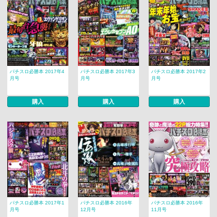
パチスロ必勝本 2017年4
パチスロ必勝本 2017年3
パチスロ必勝本 2017年2
月号
月号
月号
購入
購入
購入
パチスロ必勝本 2017年1
パチスロ必勝本 2016年
パチスロ必勝本 2016年
月号
12月号
11月号