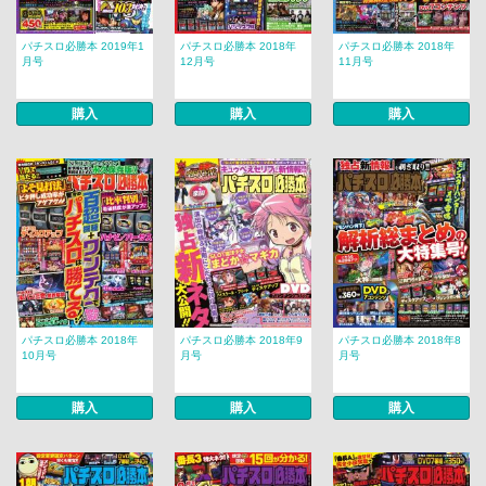
パチスロ必勝本 2019年1
パチスロ必勝本 2018年
パチスロ必勝本 2018年
月号
12月号
11月号
購入
購入
購入
パチスロ必勝本 2018年
パチスロ必勝本 2018年9
パチスロ必勝本 2018年8
10月号
月号
月号
購入
購入
購入