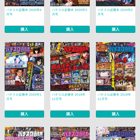
パチスロ必勝本 2020年4
パチスロ必勝本 2020年3
パチスロ必勝本 2020年2
月号
月号
月号
購入
購入
購入
パチスロ必勝本 2020年1
パチスロ必勝本 2019年
パチスロ必勝本 2019年
月号
12月号
11月号
購入
購入
購入