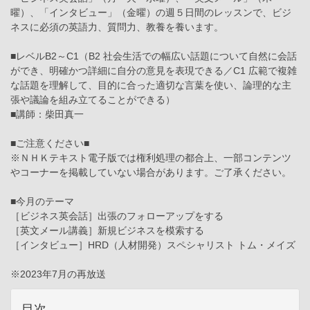
曜）、「インタビュー」（金曜）の週５日間のレッスンで、ビジ
ネスに必須の英語力、質問力、教養を養います。
■レベルB2～C1（B2 社会生活での幅広い話題について自然に会話
ができ、明確かつ詳細に自分の意見を表現できる／C1 広範で複雑
な話題を理解して、目的に合った適切な言葉を使い、論理的な主
張や議論を組み立てることができる）
■講師：柴田真一
■ご注意ください■
※ＮＨＫテキスト電子版では権利処理の都合上、一部コンテンツ
やコーナーを掲載していない場合があります。ご了承ください。
■今月のテーマ
［ビジネス英会話］出張のフォローアップをする
［英文メール講義］新規ビジネスを模索する
［インタビュー］HRD（人材開発）スペシャリスト トム・メイズ
※2023年7月の再放送
目次