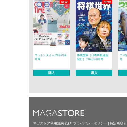
NEW!
NEW!
コットンタイム 2026年9
将棋世界（日本将棋連盟
つり情
月号
発行） 2026年9月号
号
購入
購入
マガストア利用規約
及び
プライバシーポリシー
|
特定商取引