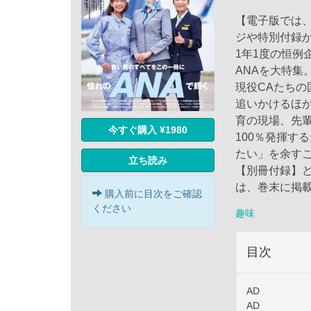
【電子版では
ジや特別付録
1年1度の恒例
ANAを大特集
現役CAたち
追いかけるほ
育の現場、先
今すぐ購入 ¥1980
100％発揮す
たい」を余す
立ち読み
【別冊付録】どこ
は、巻末に掲
購入前に目次をご確認
ください
趣味
目次
AD
AD