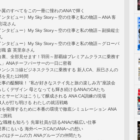
い翼のすべてをこの一冊に憧れのANAで輝く
タビュー）My Sky Story～空の仕事と私の物語～ANA 客
彩花さん
ンタビュー）My Sky Story～空の仕事と私の物語～副操縦士
ん
ンタビュー）My Sky Story～空の仕事と私の物語～グローバ
職 森 英里奈さん
台裏、全部見せます！羽田～那覇線プレミアムクラスに乗務す
人」ANAチーフパーサーの一日に密着
ランシスコ線ビジネスクラスに乗務する 新人CA、辰巳さんの
を見た12時間
事の醍醐味！ “私が好きなステイ先と旅の楽しみ方”座談会
しくデザイン 母となっても輝き続けるANAのCAたち
とサービスはこうして醸成される ANA CA訓練の現場
A4人が打ち明ける わたしの就活戦略
を発揮するために本番の環境で徹底シミュレーション ANA
に挑戦
な職種も知ろう 先輩社員が語るANAの幅広い仕事
界にもいる 海外ベースCAのANAへの想い
のはチームの力 ANAグループの仲間たち