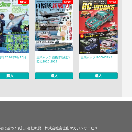
NEW!
NEW!
NEW!
報 2026年8月15日
三栄ムック 自衛隊新戦力
三栄ムック RC-WORKS
図鑑2026-2027
購入
購入
購入
法に基づく表記
|
会社概要：
株式会社富士山マガジンサービス