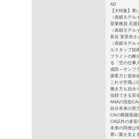
AD
【大特集】青
（表紙モデルイン
室乗務員 石渡
（表紙モデルイ
長谷 茉里奈さ
（表紙モデルイ
ルスタッフ技術
フライトの舞
る「空の仕事
成田～サンフ
接客力と使命感
これぞ空飛ぶ仕
働き方も自分ら
信頼できる安全
ANAの現役C
自分本来の実力
CAの模擬面接
CA以外の多彩
未来の同僚は世
青い翼を支える