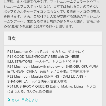
世界観、食と伝統文化を学び、マッシュルームジェラートやマッ
シュルームフェスティバルなど、日本では触れることのできない
ポップ＆カルチャーアイコンにもなっている雲南キノコの現在地
を探ります。さあ、自然科学と人文が交差する魅惑のマッシュル
ームツアーへ。未知なる味覚と思想の扉をそっと開き、雲南が秘
める“魔法”を視覚的に発見する旅へと誘います。
目次
P12 Lucamon On the Road ルカもん、街道をゆく
P14 GOOD ‘MUSHROOM’ VIBES with CHINESE
ILLUSTRATORS 十人十色、キノコをどう見る？
P24 Mushroom Magicwith shop owner SHINOBU OKUMURA
in YUNNAN, CHINA 民藝とキノコを求めて雲南三千里
P32 Mushroom Magicin KUNMING・DALI LIJIANG・
SHANGRI-LA キノコ的多元文化大交流
P54 MUSHROOM QUEENS Eating, Making, Living キノコ
にまつわる、3人の女性の物語
さらに目次をよむ