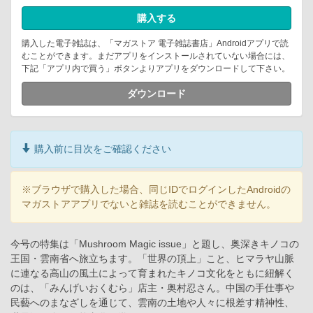
購入する
購入した電子雑誌は、「マガストア 電子雑誌書店」Androidアプリで読
むことができます。まだアプリをインストールされていない場合には、
下記「アプリ内で買う」ボタンよりアプリをダウンロードして下さい。
ダウンロード
購入前に目次をご確認ください
※ブラウザで購入した場合、同じIDでログインしたAndroidの
マガストアアプリでないと雑誌を読むことができません。
今号の特集は「Mushroom Magic issue」と題し、奥深きキノコの
王国・雲南省へ旅立ちます。「世界の頂上」こと、ヒマラヤ山脈
に連なる高山の風土によって育まれたキノコ文化をともに紐解く
のは、「みんげいおくむら」店主・奥村忍さん。中国の手仕事や
民藝へのまなざしを通じて、雲南の土地や人々に根差す精神性、