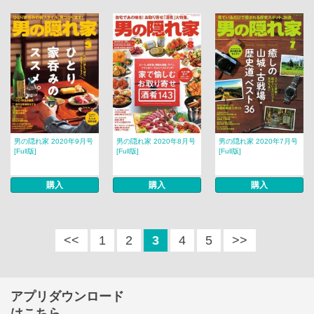
男の隠れ家 2020年9月号
男の隠れ家 2020年8月号
男の隠れ家 2020年7月号
[Full版]
[Full版]
[Full版]
購入
購入
購入
<<
1
2
3
4
5
>>
アプリダウンロード
はこちら