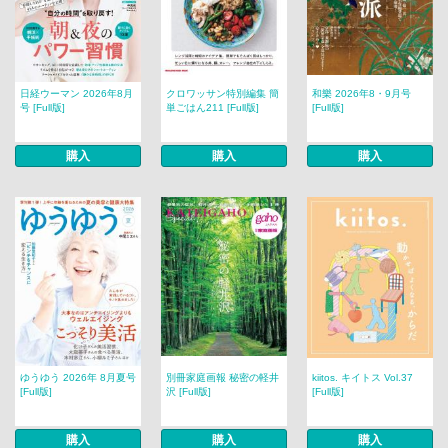
日経ウーマン 2026年8月
クロワッサン特別編集 簡
和樂 2026年8・9月号
号 [Full版]
単ごはん211 [Full版]
[Full版]
購入
購入
購入
ゆうゆう 2026年 8月夏号
別冊家庭画報 秘密の軽井
kiitos. キイトス Vol.37
[Full版]
沢 [Full版]
[Full版]
購入
購入
購入