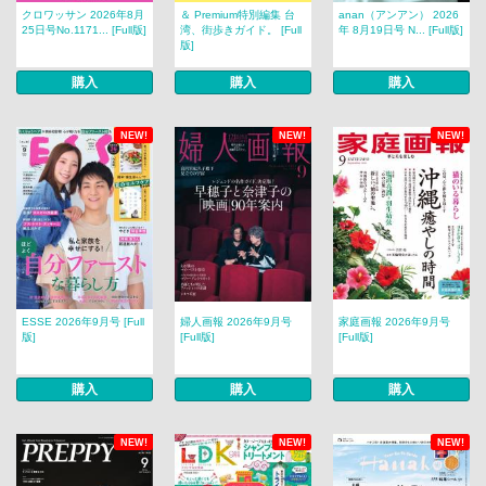
クロワッサン 2026年8月
＆ Premium特別編集 台
anan（アンアン） 2026
25日号No.1171... [Full版]
湾、街歩きガイド。 [Full
年 8月19日号 N... [Full版]
版]
購入
購入
購入
NEW!
NEW!
NEW!
ESSE 2026年9月号 [Full
婦人画報 2026年9月号
家庭画報 2026年9月号
版]
[Full版]
[Full版]
購入
購入
購入
NEW!
NEW!
NEW!