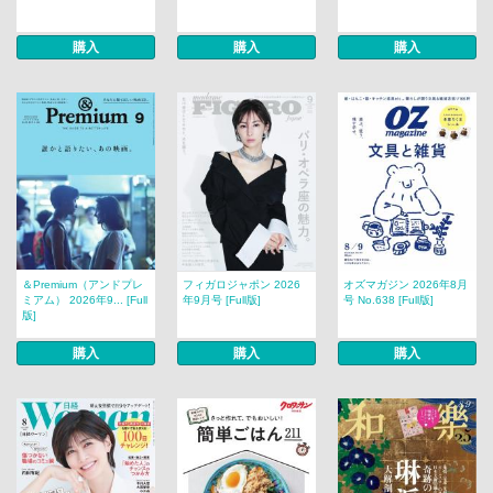
購入
購入
購入
＆Premium（アンドプレ
フィガロジャポン 2026
オズマガジン 2026年8月
ミアム） 2026年9... [Full
年9月号 [Full版]
号 No.638 [Full版]
版]
購入
購入
購入