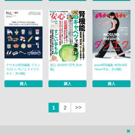
クウネル特別編集 フラン
安心 2026年7月号 [Full
anan特別編集 NOSUKE
スのいいモノとライフス
版]
‐Team“S”p... [Full版]
タイ... [Full版]
購入
購入
購入
1
2
>>