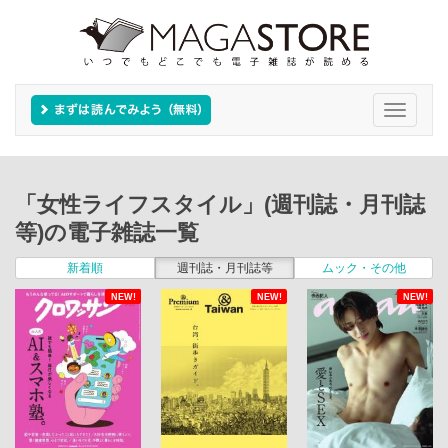
Toggle
navigati
「女性ライフスタイル」(週刊誌・月刊誌
等)の電子雑誌一覧
新着順
週刊誌・月刊誌等
ムック・その他
NEW!
NEW!
NEW!