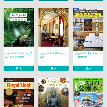
ぴあMOOK 森さんぽと渓
ぴあMOOK 千葉の絵にな
ぴあMOOK 進化するホテ
谷あるき 首都圏版
る店
ル selection
購入
購入
購入