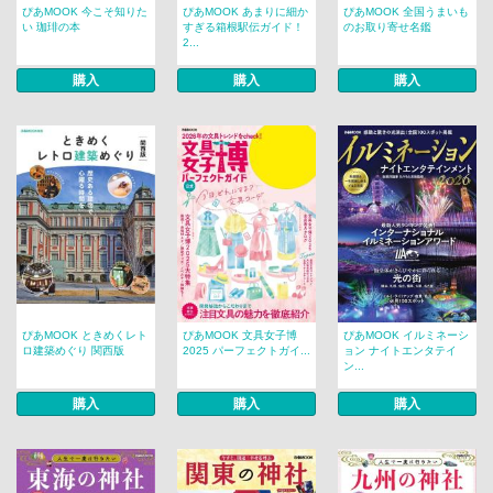
ぴあMOOK 今こそ知りた
ぴあMOOK あまりに細か
ぴあMOOK 全国うまいも
い 珈琲の本
すぎる箱根駅伝ガイド！
のお取り寄せ名鑑
2...
購入
購入
購入
ぴあMOOK ときめくレト
ぴあMOOK 文具女子博
ぴあMOOK イルミネーシ
ロ建築めぐり 関西版
2025 パーフェクトガイ...
ョン ナイトエンタテイ
ン...
購入
購入
購入