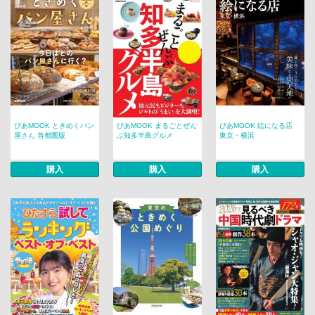
ぴあMOOK ときめくパン
ぴあMOOK まるごとぜん
ぴあMOOK 絵になる店
屋さん 首都圏版
ぶ知多半島グルメ
東京・横浜
購入
購入
購入