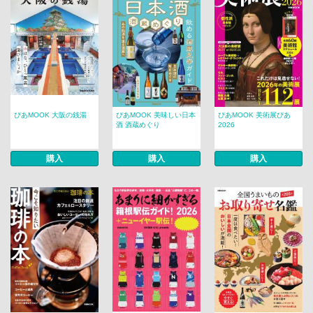
ぴあMOOK 大阪の銭湯
ぴあMOOK 美味しい日本
ぴあMOOK 美術展ぴあ
酒 酒蔵めぐり
2026
購入
購入
購入