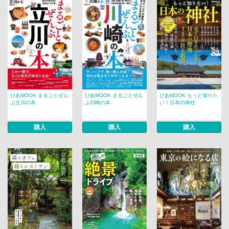
ぴあMOOK まるごとぜん
ぴあMOOK まるごとぜん
ぴあMOOK もっと知りた
ぶ立川の本
ぶ川崎の本
い！日本の神社
購入
購入
購入