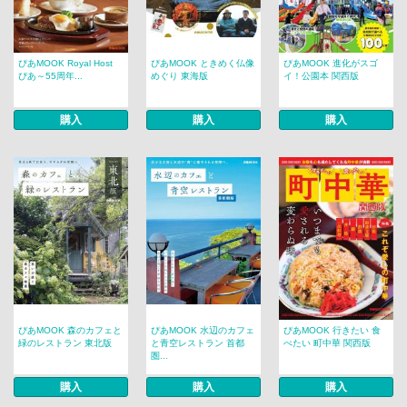
ぴあMOOK Royal Host
ぴあMOOK ときめく仏像
ぴあMOOK 進化がスゴ
ぴあ～55周年...
めぐり 東海版
イ！公園本 関西版
購入
購入
購入
ぴあMOOK 森のカフェと
ぴあMOOK 水辺のカフェ
ぴあMOOK 行きたい 食
緑のレストラン 東北版
と青空レストラン 首都
べたい 町中華 関西版
圏...
購入
購入
購入