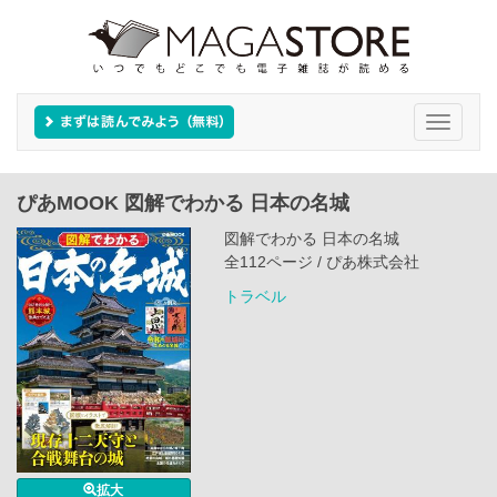
Toggle
navigati
ぴあMOOK 図解でわかる 日本の名城
図解でわかる 日本の名城
全112ページ / ぴあ株式会社
トラベル
拡大