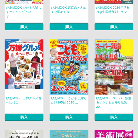
ぴあMOOK ひたすら試し
ぴあMOOK 東京のときめ
ぴあMOOK 2026年見る
てランキング ベスト・
く公園めぐり
べき中国時代劇ドラマ
オ...
購入
購入
購入
ぴあMOOK 万博グルメ食
ぴあMOOK こどもとおで
ぴあMOOK スーパー銭湯
べに行こ！
かけ365日 2026-...
＆サウナ＆日帰り温泉
20...
購入
購入
購入