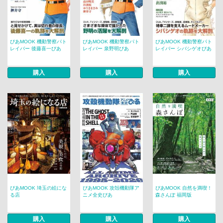
ぴあMOOK 機動警察パト
ぴあMOOK 機動警察パト
ぴあMOOK 機動警察パト
レイバー 後藤喜一ぴあ
レイバー 泉野明ぴあ
レイバー シバシゲオぴあ
購入
購入
購入
ぴあMOOK 埼玉の絵にな
ぴあMOOK 攻殻機動隊ア
ぴあMOOK 自然を満喫！
る店
ニメ全史ぴあ
森さんぽ 福岡版
購入
購入
購入