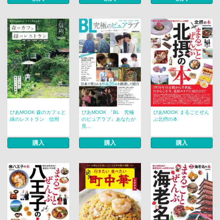
ぴあMOOK 森のカフェと
ぴあMOOK 『BL 究極
ぴあMOOK まるごとぜん
緑のレストラン 信州
のピュアラブ』あなたが
ぶ北摂の本
見...
購入
購入
購入