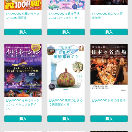
ぴあMOOK 究極のラーメ
ぴあMOOK 文具女子博
ぴあMOOK 絵になる店
ン 2025 関西版
2024 パーフェクトガイ...
東海版
購入
購入
購入
ぴあMOOK イルミネーシ
ぴあMOOK 東京のときめ
ぴあMOOK 日本の名酒場
ョン ナイトエンタテイ
く美術館めぐり
ン...
購入
購入
購入