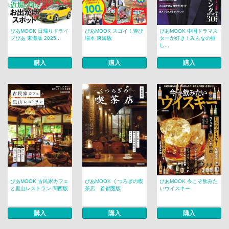
ぴあMOOK 日帰りドライ
ぴあMOOK スゴイ！遊び
ぴあMOOK 中国ドラマス
ブぴあ 東海版 2025...
場本 東海版
ターが好き！みんなの推
し...
購入
購入
購入
ぴあMOOK 古民家カフェ
ぴあMOOK くつろぎの喫
ぴあMOOK 今こそ飲みた
と里山レストラン 関西版
茶店 首都圏版
いウイスキー
購入
購入
購入