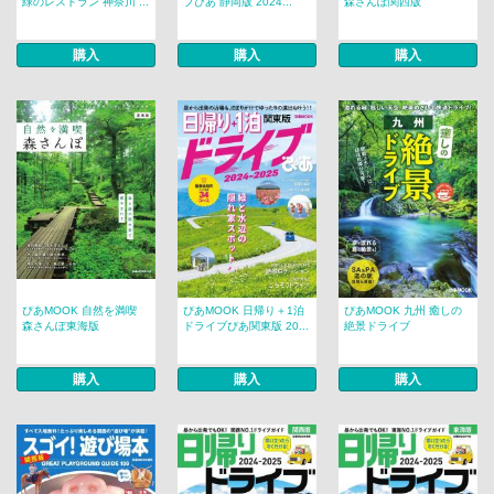
緑のレストラン 神奈川 ...
ブぴあ 静岡版 2024...
森さんぽ関西版
購入
購入
購入
ぴあMOOK 自然を満喫
ぴあMOOK 日帰り＋1泊
ぴあMOOK 九州 癒しの
森さんぽ東海版
ドライブぴあ関東版 20...
絶景ドライブ
購入
購入
購入