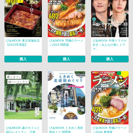
ぴあMOOK 東京老舗名店
ぴあMOOK 究極のラーメ
ぴあMOOK 中国ドラマが
【2025年度版】
ン2026 関西版
好き！みんなの推しドラ
マ...
購入
購入
購入
ぴあMOOK 森のカフェと
ぴあMOOK ときめく美術
ぴあMOOK 究極のラーメ
緑のレストラン 広島
館めぐり 関西版
ン2026 東海版