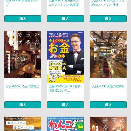
ぴあMOOK 淡路島ドライ
ぴあMOOK 古民家のカフ
ぴあMOOK 森のカフェと
ブ
ェとレストラン 東海版
緑のレストラン 沖縄
購入
購入
購入
ぴあMOOK 埼玉の喫茶店
ぴあMOOK 新NISA 投資
ぴあMOOK 大阪の喫茶店
信託 iDeCo 今...
購入
購入
購入