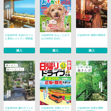
ぴあMOOK 水辺のカフェ
ぴあMOOK わんことおで
ぴあMOOK 福岡の喫茶店
と青空レストラン 関西版
かけ365日 2024-...
購入
購入
購入
ぴあMOOK 森のカフェと
ぴあMOOK 日帰りドライ
ぴあMOOK 自然を満喫