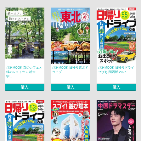
ぴあMOOK 森のカフェと
ぴあMOOK 日帰り東北ド
ぴあMOOK 日帰りドライ
緑のレストラン 栃木
ライブ
ブぴあ 関西版 2025...
宇...
購入
購入
購入