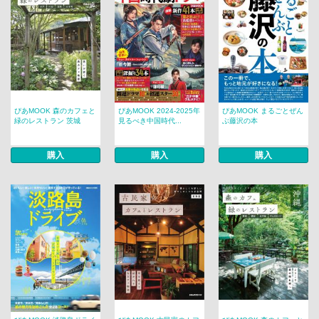
ぴあMOOK 森のカフェと
ぴあMOOK 2024-2025年
ぴあMOOK まるごとぜん
緑のレストラン 茨城
見るべき中国時代...
ぶ藤沢の本
購入
購入
購入