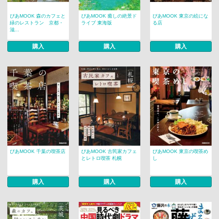
ぴあMOOK 森のカフェと
ぴあMOOK 癒しの絶景ド
ぴあMOOK 東京の絵にな
緑のレストラン 京都・
ライブ 東海版
る店
滋...
購入
購入
購入
ぴあMOOK 千葉の喫茶店
ぴあMOOK 古民家カフェ
ぴあMOOK 東京の喫茶め
とレトロ喫茶 札幌
し
購入
購入
購入