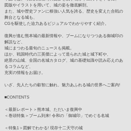
図版やイラストを用いて、城の姿を徹底解剖。
また、城や歴史ファンに根強い人気を誇る、歴史を変えた合戦の
舞台となる城も、
CGを駆使した迫力あるビジュアルでわかりやすく紹介。
復興が進む熊本城の最新情報や、ブームになりつつある御城印の
解説など、
城にまつわる最旬のニュースも掲載。
ほか、戦国時代の三英傑によって造られた城と城下町や、
絶景の山城、全国の名城カタログ、城の基礎知識や読み応えのあ
るコラムなど、
充実の情報をお届け。
いざ、先人たちの叡智に触れ、魅力あふれる城の世界へご案内!
■CONTENTS
＜最新レポート＞熊本城、ただいま復興中
＜巻頭特集＞ブーム到来! 令和の「御城印」でめぐる名城
＜特集1＞図解でわかる! 現存十二天守の城