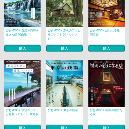
ぴあMOOK 自然を満喫水
ぴあMOOK 森のカフェと
ぴあMOOK 絵になる処
辺さんぽ 関西版
緑のレストラン セレク
関西版
シ...
購入
購入
購入
ぴあMOOK 水辺のカフェ
ぴあMOOK 東京の銭湯
ぴあMOOK 福岡の絵にな
と青空レストラン 東海版
る店
購入
購入
購入