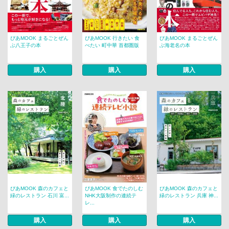
ぴあMOOK まるごとぜん
ぴあMOOK 行きたい 食
ぴあMOOK まるごとぜん
ぶ八王子の本
べたい 町中華 首都圏版
ぶ海老名の本
購入
購入
購入
ぴあMOOK 森のカフェと
ぴあMOOK 食でたのしむ
ぴあMOOK 森のカフェと
緑のレストラン 石川 富...
NHK大阪制作の連続テ
緑のレストラン 兵庫 神...
レ...
購入
購入
購入