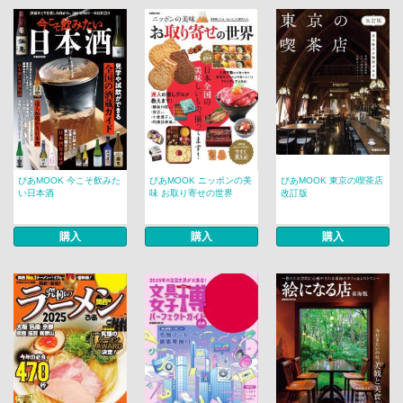
ぴあMOOK 今こそ飲みた
ぴあMOOK ニッポンの美
ぴあMOOK 東京の喫茶店
い日本酒
味 お取り寄せの世界
改訂版
購入
購入
購入