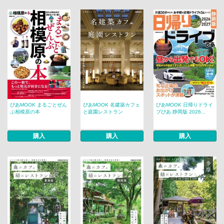
ぴあMOOK まるごとぜん
ぴあMOOK 名建築カフェ
ぴあMOOK 日帰りドライ
ぶ相模原の本
と庭園レストラン
ブぴあ 静岡版 2026...
購入
購入
購入