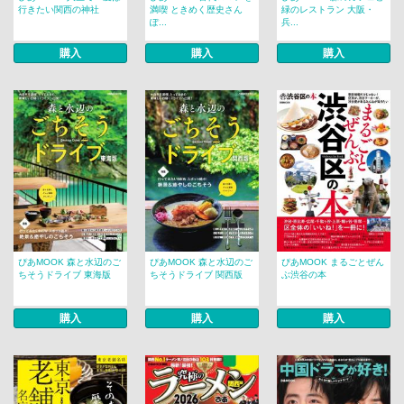
行きたい関西の神社
満喫 ときめく歴史さん
緑のレストラン 大阪・
ぽ...
兵...
購入
購入
購入
ぴあMOOK 森と水辺のご
ぴあMOOK 森と水辺のご
ぴあMOOK まるごとぜん
ちそうドライブ 東海版
ちそうドライブ 関西版
ぶ渋谷の本
購入
購入
購入