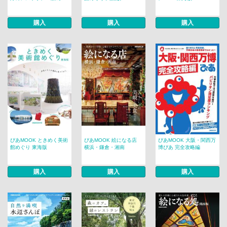
購入
購入
購入
ぴあMOOK ときめく美術
ぴあMOOK 絵になる店
ぴあMOOK 大阪・関西万
館めぐり 東海版
横浜・鎌倉・湘南
博ぴあ 完全攻略編
購入
購入
購入