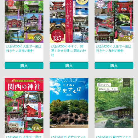
ぴあMOOK 人生で一度は
ぴあMOOK 今すぐ、開
ぴあMOOK 人生で一度は
行きたい東海の神社
運！幸せを呼ぶ 関東の神
行きたい九州の神社
社
購入
購入
購入
ぴあMOOK 人生で一度は
ぴあMOOK 古代ロマンを
ぴあMOOK 森のカフェと