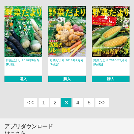
野菜だより 2016年9月号
野菜だより 2016年7月号
野菜だより 2016年5月号
[Full版]
[Full版]
[Full版]
購入
購入
購入
<<
1
2
3
4
5
>>
アプリダウンロード
はこちら