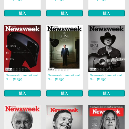
購入
購入
購入
Newsweek International
Newsweek International
Newsweek International
No... [Full版]
No... [Full版]
No... [Full版]
購入
購入
購入