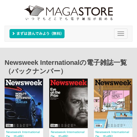
Toggle
navigati
Newsweek Internationalの電子雑誌一覧
（バックナンバー）
Newsweek International
Newsweek International
Newsweek International
De... [Full版]
De... [Full版]
De... [Full版]